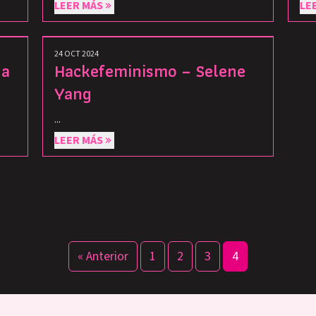
LEER MÁS
LE
24 OCT 2024
na
Hackefeminismo – Selene
Yang
...
LEER MÁS
« Anterior
1
2
3
4