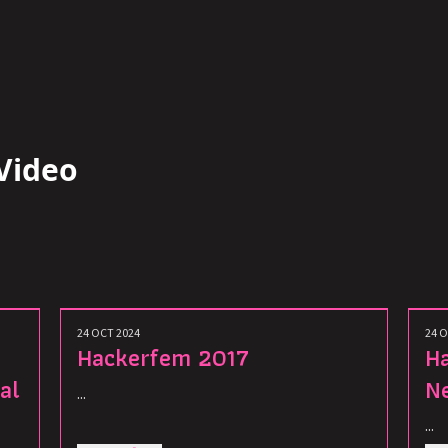
Video
24 OCT 2024
24 O
Hackerfem 2017
Ha
al
Ne
...
...