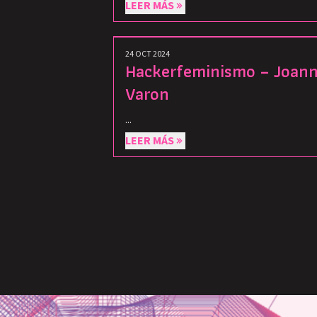
LEER MÁS
24 OCT 2024
Hackerfeminismo – Joan
Varon
...
LEER MÁS