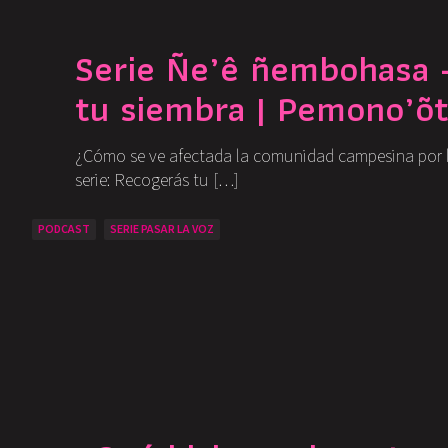
Serie Ñe’ê ñembohasa –
tu siembra | Pemono’õ
¿Cómo se ve afectada la comunidad campesina por la 
serie: Recogerás tu […]
PODCAST
SERIE PASAR LA VOZ