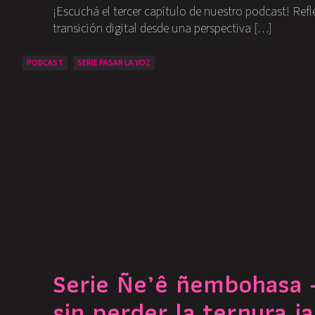
¡Escuchá el tercer capítulo de nuestro podcast! Ref
transición digital desde una perspectiva […]
PODCAST
SERIE PASAR LA VOZ
Serie Ñe’ê ñembohasa –
sin perder la ternura j