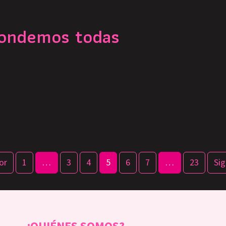
pondemos todas
or
1
…
3
4
5
6
7
…
23
Sig