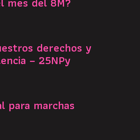
el mes del 8M?
uestros derechos y
lencia – 25NPy
al para marchas