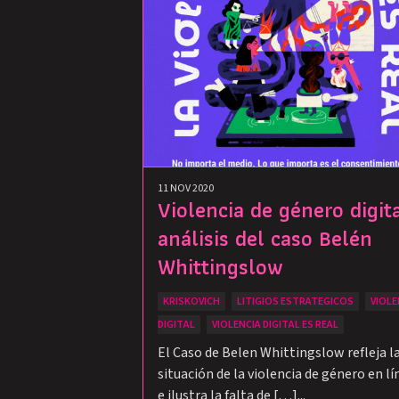
11 NOV 2020
Violencia de género digita
análisis del caso Belén
Whittingslow
KRISKOVICH
LITIGIOS ESTRATEGICOS
VIOLE
DIGITAL
VIOLENCIA DIGITAL ES REAL
El Caso de Belen Whittingslow refleja l
situación de la violencia de género en lí
e ilustra la falta de […]...