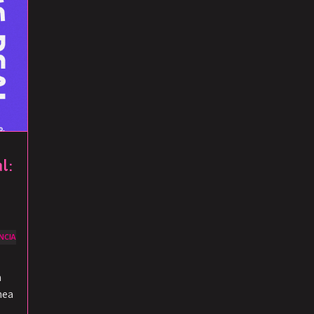
l:
NCIA
a
nea