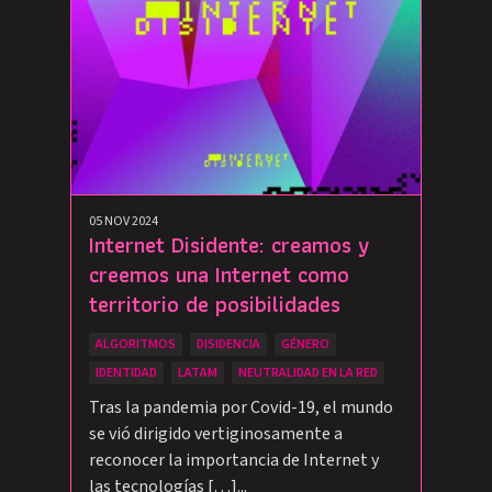
05 NOV 2024
Internet Disidente: creamos y
creemos una Internet como
territorio de posibilidades
ALGORITMOS
DISIDENCIA
GÉNERO
IDENTIDAD
LATAM
NEUTRALIDAD EN LA RED
Tras la pandemia por Covid-19, el mundo
se vió dirigido vertiginosamente a
reconocer la importancia de Internet y
las tecnologías […]...