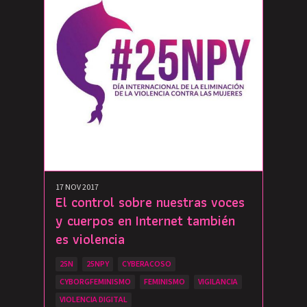
17 NOV 2017
El control sobre nuestras voces
y cuerpos en Internet también
es violencia
25N
25NPY
CYBERACOSO
CYBORGFEMINISMO
FEMINISMO
VIGILANCIA
VIOLENCIA DIGITAL