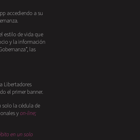
 app accediendo a su
gobernanza.
l estilo de vida que
ocio y la información
“Gobernanza”, las
pa Libertadores
o el primer banner.
 solo la cédula de
ionales y
on-line;
ébito en un solo