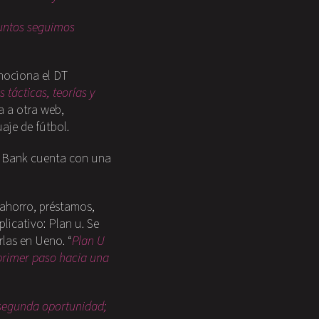
untos seguimos
mociona el DT
s tácticas, teorías y
a a otra web,
aje de fútbol.
no Bank cuenta con una
 ahorro, préstamos,
licativo: Plan u. Se
las en Ueno. “
Plan U
l primer paso hacia una
 segunda oportunidad;