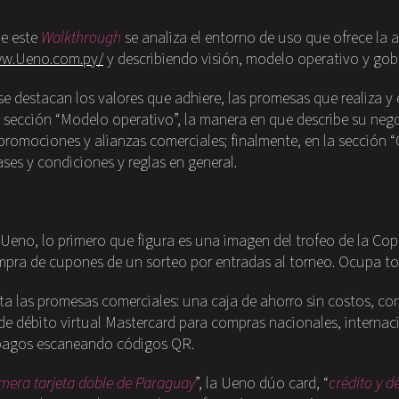
de este
Walkthrough
se analiza el entorno de uso que ofrece la
ww.Ueno.com.py/
y describiendo visión, modelo operativo y 
se destacan los valores que adhiere, las promesas que realiza y e
 sección “Modelo operativo”, la manera en que describe su neg
 promociones y alianzas comerciales; finalmente, en la sección 
ses y condiciones y reglas en general.
 Ueno, lo primero que figura es una imagen del trofeo de la Co
ra de cupones de un sorteo por entradas al torneo. Ocupa tod
a las promesas comerciales: una caja de ahorro sin costos, con
 de débito virtual Mastercard para compras nacionales, internac
 pagos escaneando códigos QR.
imera tarjeta doble de Paraguay
”, la Ueno dúo card, “
crédito y d