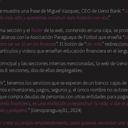
 se muestra una frase de Miguel Vazquez, CEO de Ueno Bank: “
J
lo más alto y queremos construir esta historia con vos
.”
ima sección y el
footer
de la web, contenido en una caja, se pro
n alianza con la Asociación Paraguaya de Fútbol que enseña “
la
ara ser un 10 en las finanzas
”. El botón de “
Ver más
” redireccion
 artículos y videos que enseñan educación financiera en el lengu
 principal y las secciones internas mencionadas, la web de Ue
s 8 secciones, dos de ellas desplegables.
ir”, tenemos los servicios que se esperan de un banco: cajas de
rros e inversiones, pagos, seguros y, el único nombre no autoexp
que compra deudas de personas con otras entidades para pagar
nta financiera, es una invitación a reconstruir tu vida, a dar e
le y próspera
.
” (Uenoparaguay01, 2024)
or crear su propio emprendimiento; para quienes necesitan una