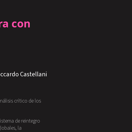
ra con
iccardo Castellani
álisis crítico de los
istema de reintegro
lobales, la