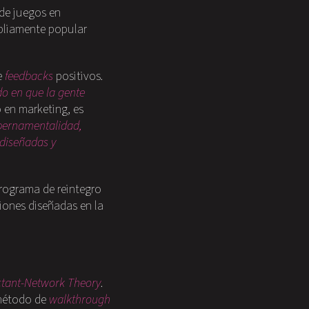
 de juegos en
mpliamente popular
e
feedbacks
positivos.
o en que la gente
o en marketing, es
bernamentalidad,
 diseñadas y
programa de reintegro
iones diseñadas en la
ctant-Network Theory
.
 método de
walkthrough