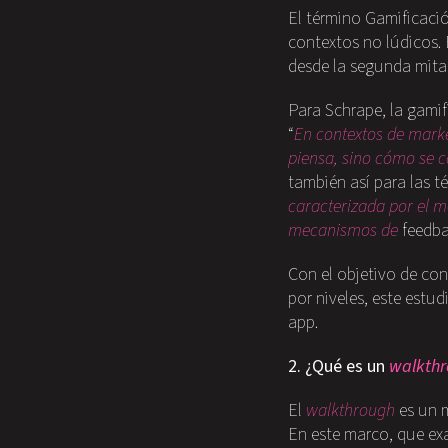
El término Gamificació
contextos no lúdicos. 
desde la segunda mitad
Para Schrape, la gami
“
En contextos de marke
piensa, sino cómo se 
también así para las t
caracterizada por el m
mecanismos de
feedb
Con el objetivo de con
por niveles, este estu
app.
2. ¿Qué
es un
walkth
El
walkthrough
es un m
En este marco, que ex