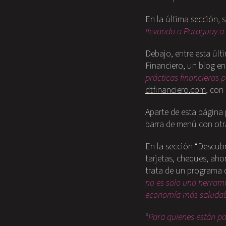
En la última sección,
llevando a Paraguay a 
Debajo, entre esta últ
Financiero, un blog e
prácticas financieras p
dtfinanciero.com
, con
Aparte de esta página
barra de menú con otra
En la sección “Descubr
tarjetas, cheques, aho
trata de un programa 
no es solo una herramie
economía más saludab
“
Para quienes están p