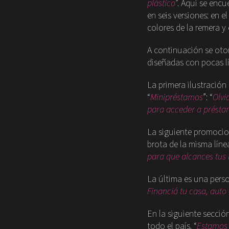
plástico
”. Aquí se enc
en seis versiones: en 
colores de la remera y
A continuación se otor
diseñadas con pocas l
La primera ilustració
“
Minipréstamos
”: “
Olvi
para acceder a présta
La siguiente promocio
brota de la misma línea
para que alcances tus 
La última es una pers
Financiá tu casa, auto
En la siguiente secció
todo el país. “
Estamos 