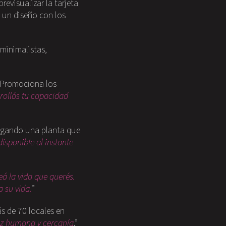
revisualizar la tarjeta
n un diseño con los
minimalistas,
 Promociona los
rrollás tu capacidad
regando una planta que
isponible al instante
eá la vida que querés.
a su vida.
”
s de 70 locales en
ez humana y cercanía
.”