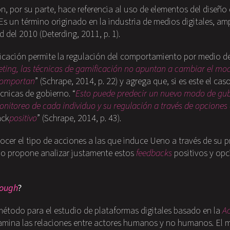
n, por su parte, hace referencia al uso de elementos del diseño
Es un término originado en la industria de medios digitales, a
 del 2010 (Deterding, 2011, p. 1).
ficación permite la regulación del comportamiento por medio d
ting, las técnicas de gamificación no apuntan a cambiar el mod
comportan
” (Schrape, 2014, p. 22) y agrega que, si es este el cas
écnicas de gobierno. “
Esto puede predecir un nuevo modo de gu
onitoreo de cada individuo y su regulación a través de opciones
ack
positivo
” (Schrape, 2014, p. 43).
ocer el tipo de acciones a las que induce Ueno a través de su 
dio propone analizar justamente estos
feedbacks
positivos y opc
rough
?
étodo para el estudio de plataformas digitales basado en la
A
amina las relaciones entre actores humanos y no humanos. El