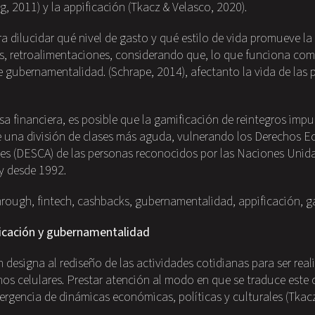
g, 2011) y la appificación (Tkacz & Velasco, 2020).
 dilucidar qué nivel de gasto y qué estilo de vida promueve la
, retroalimentaciones, considerando que, lo que funciona co
gubernamentalidad. (Schrape, 2014), afectanto la vida de las 
a financiera, es posible que la gamificación de reintegros imp
e una división de clases más aguda, vulnerando los Derechos E
es (DESCA) de las personas reconocidos por las Naciones Unidas
y desde 1992.
rough, fintech, cashbacks, gubernamentalidad, appificación, g
ficación y gubernamentalidad
 designa al rediseño de las actividades cotidianas para ser real
nos celulares. Prestar atención al modo en que se traduce este
mergencia de dinámicas económicas, políticas y culturales (Tkacz 