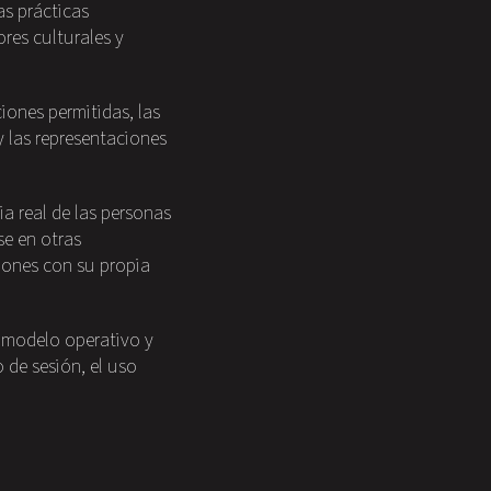
as prácticas
res culturales y
ciones permitidas, las
 y las representaciones
ia real de las personas
se en otras
ciones con su propia
, modelo operativo y
o de sesión, el uso