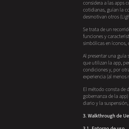
considera a las apps 
cotidianas, guían la c
desmotivan otros (Light
Se trata de un recorrid
funciones y característ
simbólicas en íconos, 
Al presentar una guía 
que utilizan la app, p
condiciones y, por otr
experiencia (al menos 
El método consta de do
gobernanza de la app) y
diario y la suspensión,
3. Walkthrough de U
3.1. Entorno de uso