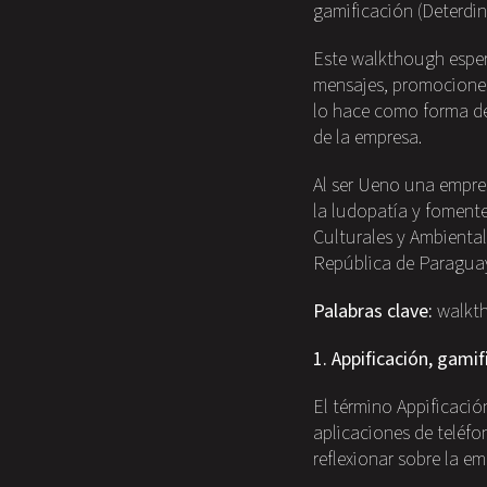
gamificación (Deterdin
Este walkthough espera
mensajes, promociones
lo hace como forma de 
de la empresa.
Al ser Ueno una empres
la ludopatía y foment
Culturales y Ambiental
República de Paragua
Palabras clave:
walkth
1. Appificación, gami
El término Appificación
aplicaciones de teléfo
reflexionar sobre la e