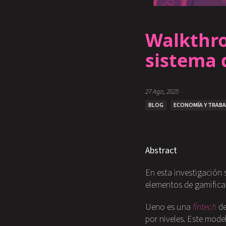
Walkthro
sistema 
27 Ago, 2025
BLOG
ECONOMÍA Y TRAB
Abstract
En esta investigación s
elementos de gamifica
Ueno es una
fintech
de
por niveles. Este mode