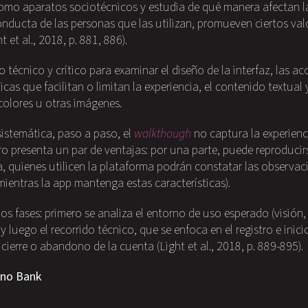
como aparatos sociotécnicos y estudia de qué manera afectan l
onducta de las personas que las utilizan, promueven ciertos valo
 et al., 2018, p. 881, 886).
o técnico y crítico para examinar el diseño de la interfaz, las ac
icas que facilitan o limitan la experiencia, el contenido textual
colores u otras imágenes.
sistemática, paso a paso, el
walkthough
no captura la experienc
ero presenta un par de ventajas: por una parte, puede reproducir
a, quienes utilicen la plataforma podrán constatar las observa
mientras la app mantenga estas características).
s fases: primero se analiza el entorno de uso esperado (visión
 luego el recorrido técnico, que se enfoca en el registro e inici
 cierre o abandono de la cuenta (Light et al., 2018, p. 889-895).
eno Bank