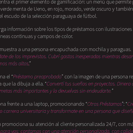
uentra el primer elemento de gamificación: un menú que permite p
el verde menta de Ueno, en rojo, morado, verde oscuro y tambié
 el escudo de la selección paraguaya de fútbol.
ga información sobre los tipos de préstamos con ilustraciones 
íneas continuas y campos de color.
n muestra a una persona encapuchada con mochila y paraguas.
date de los imprevistos. Cubrí gastos inesperados mientras desa
mos más altos
.”
na el “
Préstamo preaprobado
” con la imagen de una persona 
 que la dibuja a ella. “
Convertí tus sueños en proyectos. Dinero d
metas más importantes y lo devuelvas sin endeudarte.
”
ona frente a una laptop, promocionando “
Otros Préstamos
”: “
Cr
 o carrera universitaria y transformate en una persona que diseñ
n promociona su atención al cliente personalizada 24/7, con má
para vos: contamos con una atención personalizada, con calid