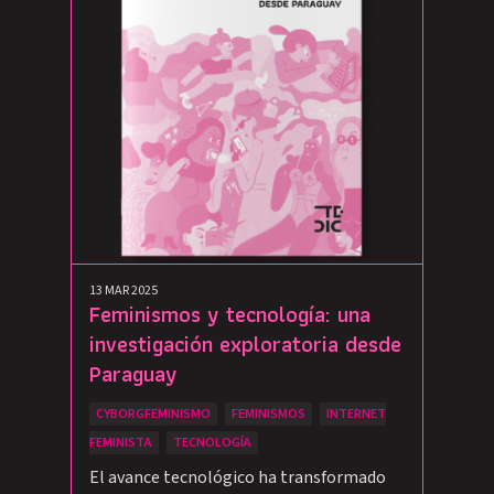
13 MAR 2025
Feminismos y tecnología: una
investigación exploratoria desde
Paraguay
CYBORGFEMINISMO
FEMINISMOS
INTERNET
FEMINISTA
TECNOLOGÍA
El avance tecnológico ha transformado