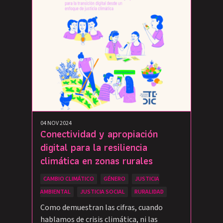
04 NOV 2024
Conectividad y apropiación
digital para la resiliencia
climática en zonas rurales
CAMBIO CLIMÁTICO
GÉNERO
JUSTICIA
AMBIENTAL
JUSTICIA SOCIAL
RURALIDAD
Como demuestran las cifras, cuando
hablamos de crisis climática, ni las